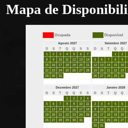
Mapa de Disponibil
Ocupada
Disponível
Agosto 2027
Setembro 2027
D
S
T
Q
Q
S
S
D
S
T
Q
Q
1
2
3
4
5
6
7
1
2
8
9
10
11
12
13
14
5
6
7
8
9
15
16
17
18
19
20
21
12
13
14
15
16
22
23
24
25
26
27
28
19
20
21
22
23
29
30
31
26
27
28
29
30
Dezembro 2027
Janeiro 2028
D
S
T
Q
Q
S
S
D
S
T
Q
Q
1
2
3
4
5
6
7
8
9
10
11
2
3
4
5
6
12
13
14
15
16
17
18
9
10
11
12
13
19
20
21
22
23
24
25
16
17
18
19
20
26
27
28
29
30
31
23
24
25
26
27
30
31