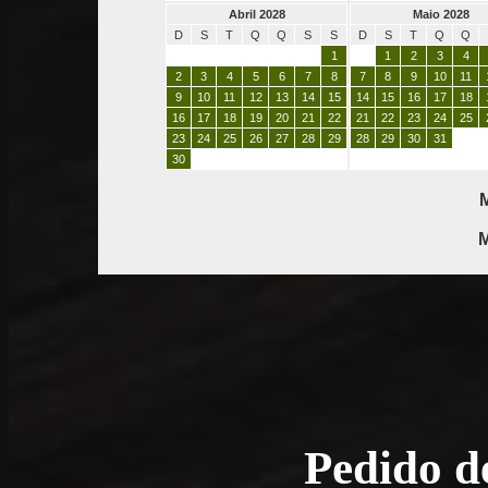
Abril 2028
Maio 2028
D
S
T
Q
Q
S
S
D
S
T
Q
Q
1
1
2
3
4
2
3
4
5
6
7
8
7
8
9
10
11
9
10
11
12
13
14
15
14
15
16
17
18
16
17
18
19
20
21
22
21
22
23
24
25
23
24
25
26
27
28
29
28
29
30
31
30
M
M
Pedido d